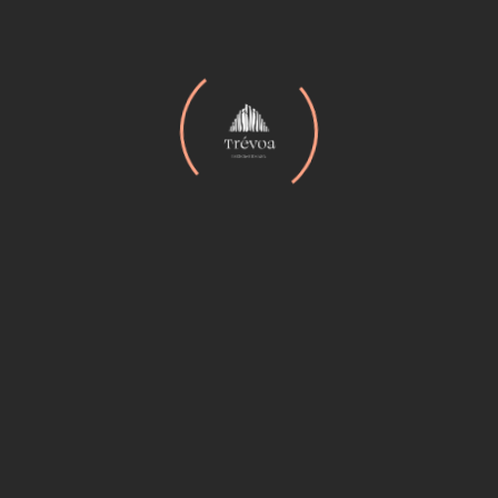
29 ENERO
Actividad:
Abrazándome PM
Fecha:
29 de enero
Hora:
4:00 pm – 5:30 pm
Facilitadoras:
Bárbara Córdova & Diana Argüello
Lugar:
Recreo Family Park
Quiero asistir a este evento ABRAZANDOME
29ENERO PM
30 ENERO
Actividad:
Abrazándome AM
Fecha:
30 de enero
Hora:
11:00 am – 12:30 pm